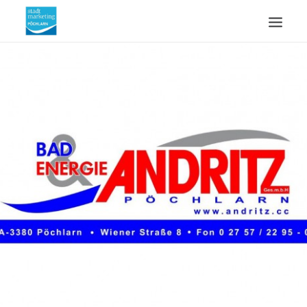
ÜBERSICHT
AKTUELLES
WIRTSCHAFTSSTANDORT
ÜBER UNS
KONTAKT
SUCHE