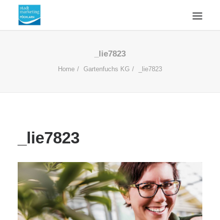
ÜBERSICHT
_lie7823
AKTUELLES
Home
Gartenfuchs KG
_lie7823
WIRTSCHAFTSSTANDORT
ÜBER UNS
KONTAKT
_lie7823
SUCHE