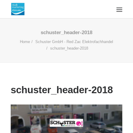
ÜBERSICHT
schuster_header-2018
AKTUELLES
Home
Schuster GmbH - Red Zac Elektrofachhandel
schuster_header-2018
WIRTSCHAFTSSTANDORT
ÜBER UNS
KONTAKT
SUCHE
schuster_header-2018