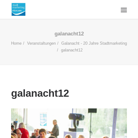
ÜBERSICHT
galanacht12
AKTUELLES
Home
Veranstaltungen
Galanacht - 20 Jahre Stadtmarketing
galanacht12
WIRTSCHAFTSSTANDORT
ÜBER UNS
KONTAKT
SUCHE
galanacht12