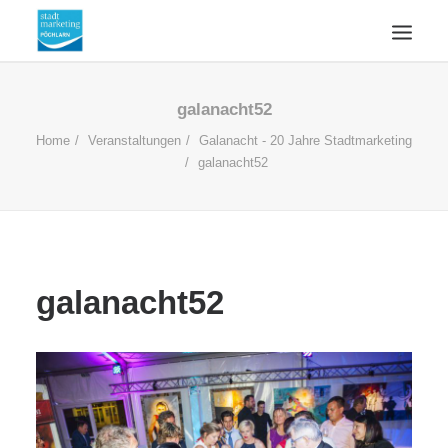
ÜBERSICHT
galanacht52
AKTUELLES
Home
Veranstaltungen
Galanacht - 20 Jahre Stadtmarketing
galanacht52
WIRTSCHAFTSSTANDORT
ÜBER UNS
KONTAKT
SUCHE
galanacht52