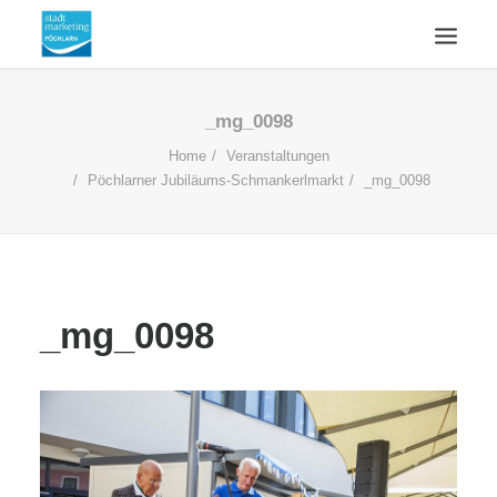
ÜBERSICHT
_mg_0098
AKTUELLES
Home
Veranstaltungen
Pöchlarner Jubiläums-Schmankerlmarkt
_mg_0098
WIRTSCHAFTSSTANDORT
ÜBER UNS
KONTAKT
SUCHE
_mg_0098