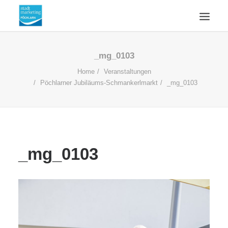
ÜBERSICHT
_mg_0103
AKTUELLES
Home
Veranstaltungen
Pöchlarner Jubiläums-Schmankerlmarkt
_mg_0103
WIRTSCHAFTSSTANDORT
ÜBER UNS
KONTAKT
SUCHE
_mg_0103